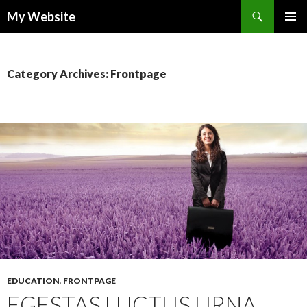
Search
My Website
SKIP
PRIMAR
TO
MENU
CONTENT
Category Archives: Frontpage
EDUCATION
,
FRONTPAGE
EGESTAS LUCTUS URNA