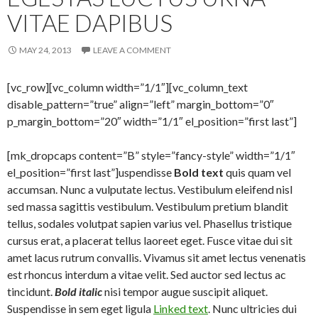
VITAE DAPIBUS
MAY 24, 2013
LEAVE A COMMENT
[vc_row][vc_column width=”1/1″][vc_column_text
disable_pattern=”true” align=”left” margin_bottom=”0″
p_margin_bottom=”20″ width=”1/1″ el_position=”first last”]
[mk_dropcaps content=”B” style=”fancy-style” width=”1/1″
el_position=”first last”]uspendisse
Bold text
quis quam vel
accumsan. Nunc a vulputate lectus. Vestibulum eleifend nisl
sed massa sagittis vestibulum. Vestibulum pretium blandit
tellus, sodales volutpat sapien varius vel. Phasellus tristique
cursus erat, a placerat tellus laoreet eget. Fusce vitae dui sit
amet lacus rutrum convallis. Vivamus sit amet lectus venenatis
est rhoncus interdum a vitae velit. Sed auctor sed lectus ac
tincidunt.
Bold italic
nisi tempor augue suscipit aliquet.
Suspendisse in sem eget ligula
Linked text
. Nunc ultricies dui