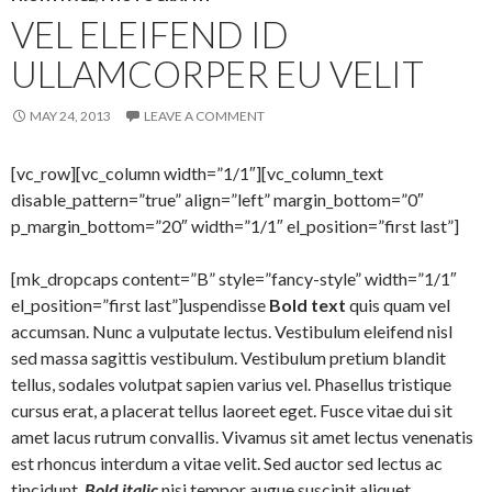
VEL ELEIFEND ID
ULLAMCORPER EU VELIT
MAY 24, 2013
LEAVE A COMMENT
[vc_row][vc_column width=”1/1″][vc_column_text
disable_pattern=”true” align=”left” margin_bottom=”0″
p_margin_bottom=”20″ width=”1/1″ el_position=”first last”]
[mk_dropcaps content=”B” style=”fancy-style” width=”1/1″
el_position=”first last”]uspendisse
Bold text
quis quam vel
accumsan. Nunc a vulputate lectus. Vestibulum eleifend nisl
sed massa sagittis vestibulum. Vestibulum pretium blandit
tellus, sodales volutpat sapien varius vel. Phasellus tristique
cursus erat, a placerat tellus laoreet eget. Fusce vitae dui sit
amet lacus rutrum convallis. Vivamus sit amet lectus venenatis
est rhoncus interdum a vitae velit. Sed auctor sed lectus ac
tincidunt.
Bold italic
nisi tempor augue suscipit aliquet.