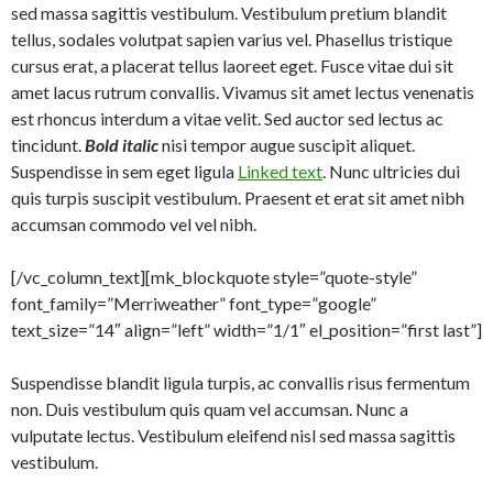
sed massa sagittis vestibulum. Vestibulum pretium blandit
tellus, sodales volutpat sapien varius vel. Phasellus tristique
cursus erat, a placerat tellus laoreet eget. Fusce vitae dui sit
amet lacus rutrum convallis. Vivamus sit amet lectus venenatis
est rhoncus interdum a vitae velit. Sed auctor sed lectus ac
tincidunt.
Bold italic
nisi tempor augue suscipit aliquet.
Suspendisse in sem eget ligula
Linked text
. Nunc ultricies dui
quis turpis suscipit vestibulum. Praesent et erat sit amet nibh
accumsan commodo vel vel nibh.
[/vc_column_text][mk_blockquote style=”quote-style”
font_family=”Merriweather” font_type=”google”
text_size=”14″ align=”left” width=”1/1″ el_position=”first last”]
Suspendisse blandit ligula turpis, ac convallis risus fermentum
non. Duis vestibulum quis quam vel accumsan. Nunc a
vulputate lectus. Vestibulum eleifend nisl sed massa sagittis
vestibulum.