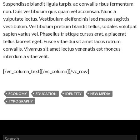
Suspendisse blandit ligula turpis, ac convallis risus fermentum
non. Duis vestibulum quis quam vel accumsan. Nunc a
vulputate lectus. Vestibulum eleifend nisl sed massa sagittis
vestibulum. Vestibulum pretium blandit tellus, sodales volutpat
sapien varius vel. Phasellus tristique cursus erat, a placerat
tellus laoreet eget. Fusce vitae dui sit amet lacus rutrum
convallis. Vivamus sit amet lectus venenatis est rhoncus
interdum a vitae velit.
[/vc_column_text][/vc_column][/vc_row]
ECONOMY
EDUCATION
IDENTITY
NEW MEDIA
TYPOGRAPHY
S