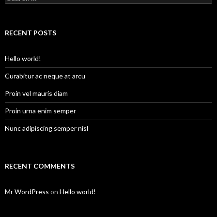
e
a
r
c
RECENT POSTS
h
f
o
Hello world!
r
:
Curabitur ac neque at arcu
Proin vel mauris diam
Proin urna enim semper
Nunc adipiscing semper nisl
RECENT COMMENTS
Mr WordPress
on
Hello world!