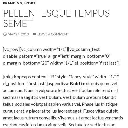
BRANDING
,
SPORT
PELLENTESQUE TEMPUS
SEMET
MAY 24, 2013
LEAVE A COMMENT
[vc_row][vc_column width=”1/1″][vc_column_text
disable_pattern=”true” align=”left” margin_bottom=”0″
p_margin_bottom=”20″ width=”1/1″ el_position=”first last”]
[mk_dropcaps content=”B” style=”fancy-style” width=”1/1″
el_position=”first last”]uspendisse
Bold text
quis quam vel
accumsan. Nunc a vulputate lectus. Vestibulum eleifend nisl
sed massa sagittis vestibulum. Vestibulum pretium blandit
tellus, sodales volutpat sapien varius vel. Phasellus tristique
cursus erat, a placerat tellus laoreet eget. Fusce vitae dui sit
amet lacus rutrum convallis. Vivamus sit amet lectus venenatis
est rhoncus interdum a vitae velit. Sed auctor sed lectus ac