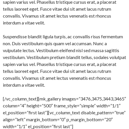
sapien varius vel. Phasellus tristique cursus erat, a placerat
tellus laoreet eget. Fusce vitae dui sit amet lacus rutrum
convallis. Vivamus sit amet lectus venenatis est rhoncus
interdum a vitae velit.
Suspendisse blandit ligula turpis, ac convallis risus fermentum
non. Duis vestibulum quis quam vel accumsan. Nunc a
vulputate lectus. Vestibulum eleifend nisl sed massa sagittis
vestibulum. Vestibulum pretium blandit tellus, sodales volutpat
sapien varius vel. Phasellus tristique cursus erat, a placerat
tellus laoreet eget. Fusce vitae dui sit amet lacus rutrum
convallis. Vivamus sit amet lectus venenatis est rhoncus
interdum a vitae velit.
[/vc_column_text][mk_gallery images=”3476,3475,3443,3465″
column=”4″ height=”500″ frame_style=”simple” width=”1/1″
el_position=”first last”][vc_column_text disable_pattern=”true”
align=”left” margin_bottom=”0″ p_margin_bottom=”20″
width=”1/1″ el_position=”first last”]