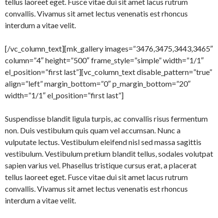
tellus laoreet eget. Fusce vitae dui sit amet lacus rutrum
convallis. Vivamus sit amet lectus venenatis est rhoncus
interdum a vitae velit.
[/vc_column_text][mk_gallery images=”3476,3475,3443,3465″
column=”4″ height=”500″ frame_style=”simple” width=”1/1″
el_position=”first last”][vc_column_text disable_pattern=”true”
align=”left” margin_bottom=”0″ p_margin_bottom=”20″
width=”1/1″ el_position=”first last”]
Suspendisse blandit ligula turpis, ac convallis risus fermentum
non. Duis vestibulum quis quam vel accumsan. Nunc a
vulputate lectus. Vestibulum eleifend nisl sed massa sagittis
vestibulum. Vestibulum pretium blandit tellus, sodales volutpat
sapien varius vel. Phasellus tristique cursus erat, a placerat
tellus laoreet eget. Fusce vitae dui sit amet lacus rutrum
convallis. Vivamus sit amet lectus venenatis est rhoncus
interdum a vitae velit.