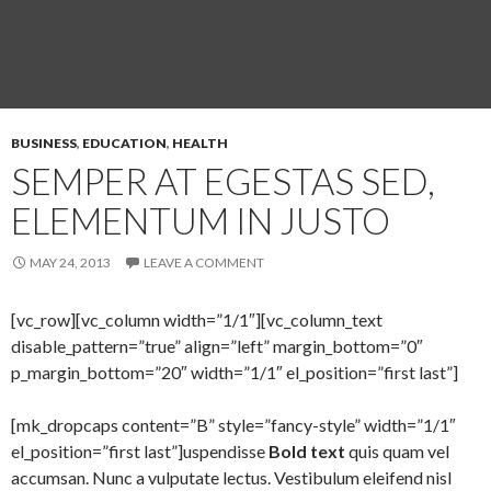
BUSINESS
,
EDUCATION
,
HEALTH
SEMPER AT EGESTAS SED,
ELEMENTUM IN JUSTO
MAY 24, 2013
LEAVE A COMMENT
[vc_row][vc_column width=”1/1″][vc_column_text
disable_pattern=”true” align=”left” margin_bottom=”0″
p_margin_bottom=”20″ width=”1/1″ el_position=”first last”]
[mk_dropcaps content=”B” style=”fancy-style” width=”1/1″
el_position=”first last”]uspendisse
Bold text
quis quam vel
accumsan. Nunc a vulputate lectus. Vestibulum eleifend nisl