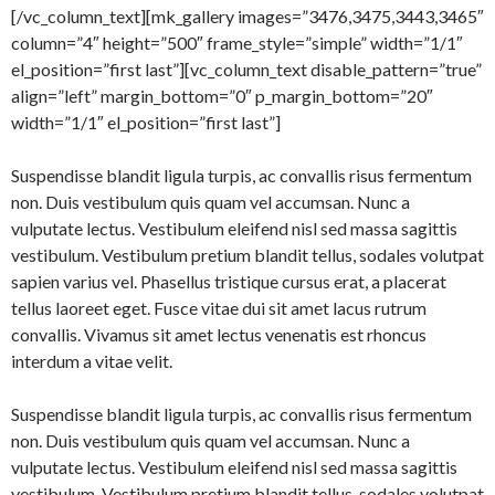
[/vc_column_text][mk_gallery images=”3476,3475,3443,3465″
column=”4″ height=”500″ frame_style=”simple” width=”1/1″
el_position=”first last”][vc_column_text disable_pattern=”true”
align=”left” margin_bottom=”0″ p_margin_bottom=”20″
width=”1/1″ el_position=”first last”]
Suspendisse blandit ligula turpis, ac convallis risus fermentum
non. Duis vestibulum quis quam vel accumsan. Nunc a
vulputate lectus. Vestibulum eleifend nisl sed massa sagittis
vestibulum. Vestibulum pretium blandit tellus, sodales volutpat
sapien varius vel. Phasellus tristique cursus erat, a placerat
tellus laoreet eget. Fusce vitae dui sit amet lacus rutrum
convallis. Vivamus sit amet lectus venenatis est rhoncus
interdum a vitae velit.
Suspendisse blandit ligula turpis, ac convallis risus fermentum
non. Duis vestibulum quis quam vel accumsan. Nunc a
vulputate lectus. Vestibulum eleifend nisl sed massa sagittis
vestibulum. Vestibulum pretium blandit tellus, sodales volutpat