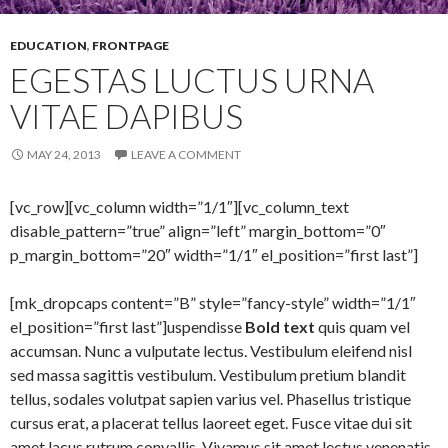
EDUCATION
,
FRONTPAGE
EGESTAS LUCTUS URNA
VITAE DAPIBUS
MAY 24, 2013
LEAVE A COMMENT
[vc_row][vc_column width=”1/1″][vc_column_text
disable_pattern=”true” align=”left” margin_bottom=”0″
p_margin_bottom=”20″ width=”1/1″ el_position=”first last”]
[mk_dropcaps content=”B” style=”fancy-style” width=”1/1″
el_position=”first last”]uspendisse
Bold text
quis quam vel
accumsan. Nunc a vulputate lectus. Vestibulum eleifend nisl
sed massa sagittis vestibulum. Vestibulum pretium blandit
tellus, sodales volutpat sapien varius vel. Phasellus tristique
cursus erat, a placerat tellus laoreet eget. Fusce vitae dui sit
amet lacus rutrum convallis. Vivamus sit amet lectus venenatis