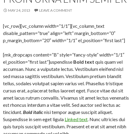
MAY 24, 2013
LEAVE A COMMENT
[vc_row][vc_column width=”1/1″][vc_column_text
disable_pattern=”true” align=”left” margin_bottom=”0″
p_margin_bottom=”20″ width=”1/1″ el_position=”first last”]
[mk_dropcaps content=”B” style=”fancy-style” width=”1/1″
el_position=”first last”]uspendisse
Bold text
quis quam vel
accumsan. Nunc a vulputate lectus. Vestibulum eleifend nisl
sed massa sagittis vestibulum. Vestibulum pretium blandit
tellus, sodales volutpat sapien varius vel. Phasellus tristique
cursus erat, a placerat tellus laoreet eget. Fusce vitae dui sit
amet lacus rutrum convallis. Vivamus sit amet lectus venenatis
est rhoncus interdum a vitae velit. Sed auctor sed lectus ac
tincidunt.
Bold italic
nisi tempor augue suscipit aliquet.
Suspendisse in sem eget ligula
Linked text
. Nunc ultricies dui
quis turpis suscipit vestibulum. Praesent et erat sit amet nibh
accumsan commodo vel vel nibh.