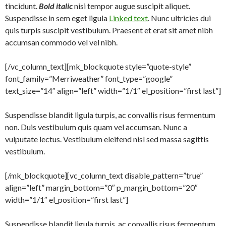
tincidunt.
Bold italic
nisi tempor augue suscipit aliquet.
Suspendisse in sem eget ligula
Linked text
. Nunc ultricies dui
quis turpis suscipit vestibulum. Praesent et erat sit amet nibh
accumsan commodo vel vel nibh.
[/vc_column_text][mk_blockquote style=”quote-style”
font_family=”Merriweather” font_type=”google”
text_size=”14″ align=”left” width=”1/1″ el_position=”first last”]
Suspendisse blandit ligula turpis, ac convallis risus fermentum
non. Duis vestibulum quis quam vel accumsan. Nunc a
vulputate lectus. Vestibulum eleifend nisl sed massa sagittis
vestibulum.
[/mk_blockquote][vc_column_text disable_pattern=”true”
align=”left” margin_bottom=”0″ p_margin_bottom=”20″
width=”1/1″ el_position=”first last”]
Suspendisse blandit ligula turpis, ac convallis risus fermentum