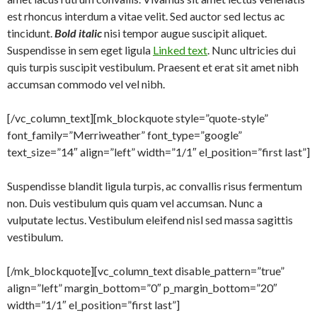
est rhoncus interdum a vitae velit. Sed auctor sed lectus ac
tincidunt.
Bold italic
nisi tempor augue suscipit aliquet.
Suspendisse in sem eget ligula
Linked text
. Nunc ultricies dui
quis turpis suscipit vestibulum. Praesent et erat sit amet nibh
accumsan commodo vel vel nibh.
[/vc_column_text][mk_blockquote style=”quote-style”
font_family=”Merriweather” font_type=”google”
text_size=”14″ align=”left” width=”1/1″ el_position=”first last”]
Suspendisse blandit ligula turpis, ac convallis risus fermentum
non. Duis vestibulum quis quam vel accumsan. Nunc a
vulputate lectus. Vestibulum eleifend nisl sed massa sagittis
vestibulum.
[/mk_blockquote][vc_column_text disable_pattern=”true”
align=”left” margin_bottom=”0″ p_margin_bottom=”20″
width=”1/1″ el_position=”first last”]